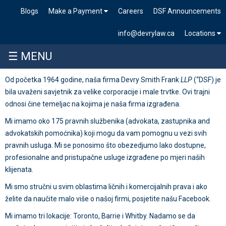
Blogs
Make a Payment
Careers
DSF Announcements
info@devrylaw.ca
Locations
☰ MENU
Od početka 1964 godine, naša firma Devry Smith Frank
LLP
(“DSF) je
bila uvaženi savjetnik za velike corporacije i male trvtke. Ovi trajni
odnosi čine temeljac na kojima je naša firma izgrađena.
Mi imamo oko 175 pravnih službenika (advokata, zastupnika and
advokatskih pomoćnika) koji mogu da vam pomognu u vezi svih
pravnih usluga. Mi se ponosimo što obezedjumo lako dostupne,
profesionalne and pristupačne usluge izgrađene po mjeri naših
klijenata.
Mi smo stručni u svim oblastima ličnih i komercijalnih prava i ako
želite da naučite malo više o našoj firmi, posjetite našu Facebook.
Mi imamo tri lokacije: Toronto, Barrie i Whitby. Nadamo se da