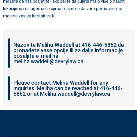
možete da nas posjetite i ako želite da čujete malo više o našim
lokacijima i uslugama u kojima možemo da vam pomognemo,
molimo vas da kontaktirate.
Nazovite Melihu Waddell at 416-446-5862 da
pronadete vase opcije ili za dalje informacije
posaljite e-mail na
meliha.waddell@devrylaw.ca
Please contact Meliha Waddell for any
inquiries. Meliha can be reached at 416-446-
5862 or at
Meliha.waddell@devrylaw.ca